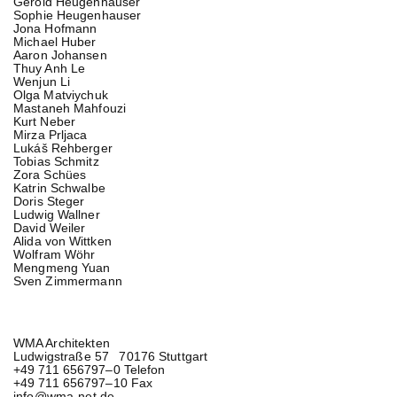
Gerold Heugenhauser
Sophie Heugenhauser
Jona Hofmann
Michael Huber
Aaron Johansen
Thuy Anh Le
Wenjun Li
Olga Matviychuk
Mastaneh Mahfouzi
Kurt Neber
Mirza Prljaca
Lukáš Rehberger
Tobias Schmitz
Zora Schües
Katrin Schwalbe
Doris Steger
Ludwig Wallner
David Weiler
Alida von Wittken
Wolfram Wöhr
Mengmeng Yuan
Sven Zimmermann
WMA Architekten
Ludwigstraße 57 70176 Stuttgart
+49 711 656797–0 Telefon
+49 711 656797–10 Fax
info@wma-net.de