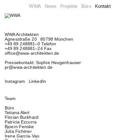
WWA
News
Projekte
Büro
Kontakt
WWA Architekten
Agnesstraße 20 80798 München
+49 89 248881–0 Telefon
+49 89 248881–24 Fax
office@wwa-architekten.de
Pressekontakt: Sophie Heugenhauser
pr@wwa-architekten.de
Instagram
LinkedIn
Team
Büro
Tetiana Alert
Florian Burkhard
Patricia Ezcurra
Bjoern Fenske
Julia Fichtner
Irene García-Vao